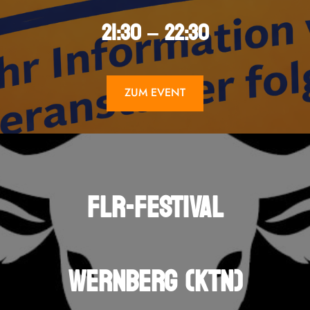
21:30 – 22:30
ZUM EVENT
FLR-FESTIVAL
WERNBERG (KTN)