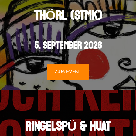
THÖRL (STMK)
5. SEPTEMBER 2026
ZUM EVENT
RINGELSPÜ & HUAT