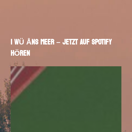
I WÜ ÅNS MEER – JETZT AUF SPOTIFY
HÖREN