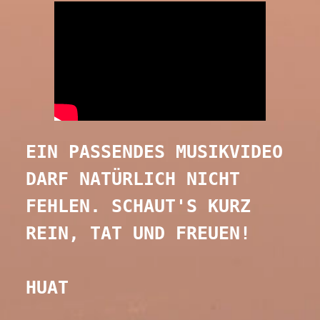
EIN PASSENDES MUSIKVIDEO 
DARF NATÜRLICH NICHT 
FEHLEN. SCHAUT'S KURZ 
REIN, TAT UND FREUEN!
HUAT